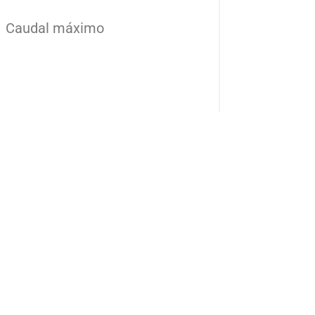
Caudal máximo
Añade aquí tu texto de
cabecera