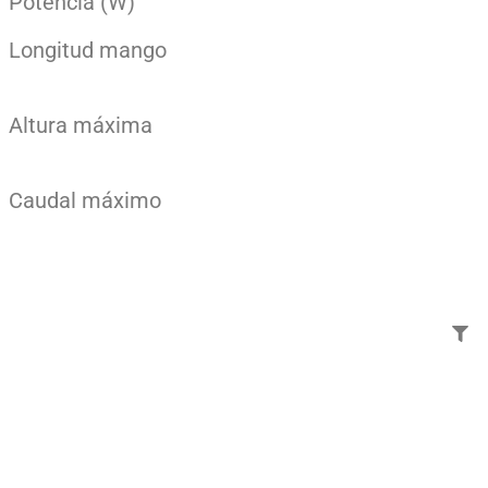
Potencia (W)
Longitud mango
Altura máxima
Caudal máximo
Añade aquí tu texto de
cabecera