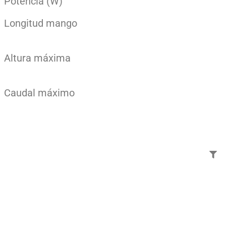
Potencia (W)
Longitud mango
Altura máxima
Caudal máximo
Añade aquí tu texto de
cabecera