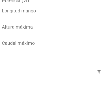
Potencia (W)
Longitud mango
Altura máxima
Caudal máximo
Añade aquí tu texto de
cabecera