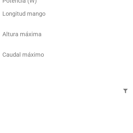
Potencia (W)
Longitud mango
Altura máxima
Caudal máximo
Añade aquí tu texto de
cabecera