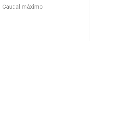
Caudal máximo
Añade aquí tu texto de
cabecera